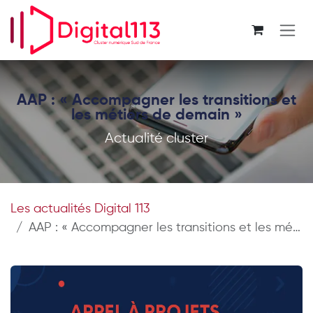
Se rendre au contenu
AAP : « Accompagner les transitions et
les métiers de demain »
Actualité cluster
Les actualités Digital 113
AAP : « Accompagner les transitions et les métiers de demain »