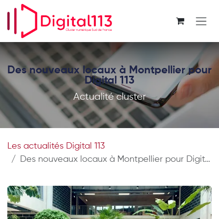
Se rendre au contenu
Des nouveaux locaux à Montpellier pour
Digital 113
Actualité cluster
Les actualités Digital 113
Des nouveaux locaux à Montpellier pour Digital 113