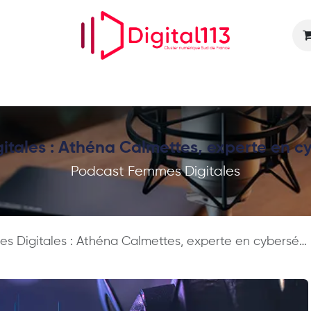
Nos animations
Nos services
Devenir adhérent
tales : Athéna Calmettes, experte en c
Podcast Femmes Digitales
 Digitales : Athéna Calmettes, experte en cybersécurité