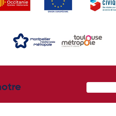
otre
!