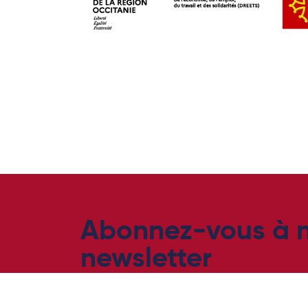
Abonnez-vous à n
newsletter
et ne ratez aucun évènement Digital 113 