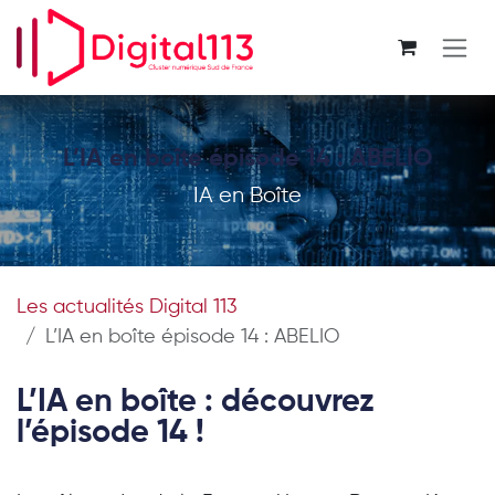
Se rendre au contenu
L’IA en boîte épisode 14 : ABELIO
IA en Boîte
Les actualités Digital 113
L’IA en boîte épisode 14 : ABELIO
L’IA en boîte : découvrez
l’épisode 14 !