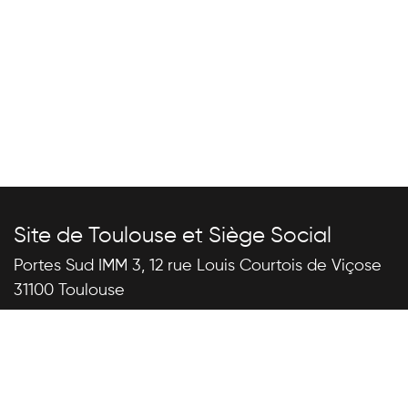
Site de Toulouse et Siège Social
Portes Sud IMM 3, 12 rue Louis Courtois de Viçose
31100 Toulouse
Site de Montpellier
Halle de l’Innovation, 10 place Françoise Héritier
ZAC Cambacérès 34000 Montpellier