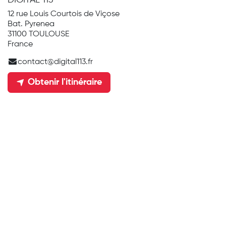
DIGITAL 113
12 rue Louis Courtois de Viçose
Bat. Pyrenea
31100 TOULOUSE
France
contact@digital113.fr
Obtenir l'itinéraire
Organisateur
DIGITAL 113
contact@digital113.fr
Partager