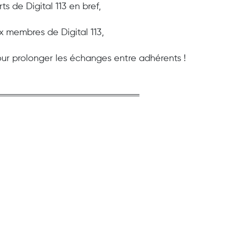
ts de Digital 113 en bref,
x membres de Digital 113,
our prolonger les échanges entre adhérents !
is au Digital Apéro de Toulouse