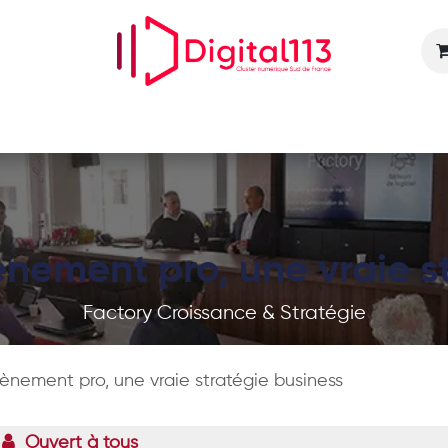
Nos animations
Nos services
Devenir adhérent
ènement pro, une vraie s
Factory Croissance & Stratégie
vènement pro, une vraie stratégie business
Ouvert à tous