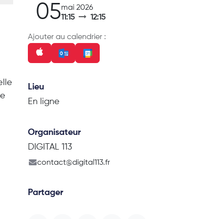
05
mai 2026
11:15
12:15
Ajouter au calendrier :
elle
Lieu
le
En ligne
Organisateur
DIGITAL 113
contact@digital113.fr
Partager