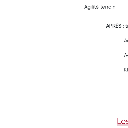
Agilité terrain
APRÈS : t
A
A
K
Le