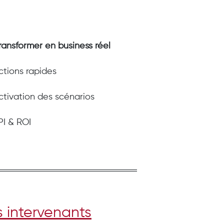
ransformer en business réel
ctions rapides
ctivation des scénarios
PI & ROI
s inter​venants