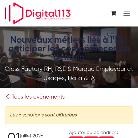
Se rendre au contenu
Nouveaux métiers liés à l’IA :
anticiper les compétences de
demain
Cross Factory RH, RSE & Marque Employeur et
Usages, Data & IA
Tous les événements
Les inscriptions
sont clôturées
Ajouter au calendrier :
juillet 2026