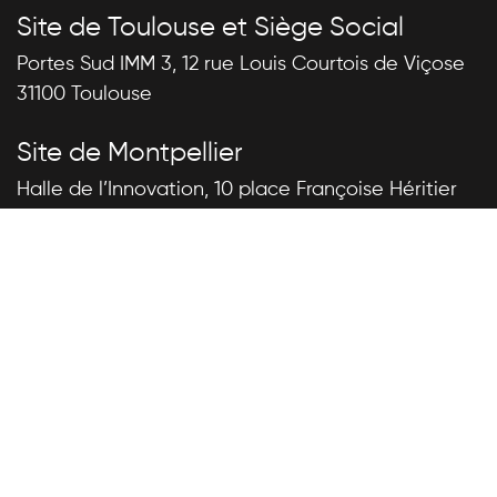
Site de Toulouse et Siège Social
Portes Sud IMM 3, 12 rue Louis Courtois de Viçose
31100 Toulouse
Site de Montpellier
Halle de l’Innovation, 10 place Françoise Héritier
ZAC Cambacérès 34000 Montpellier
Appelez-nous
+33 (0)5 34 31 41 95
Envoyez-nous un message
contact@digital113.fr
Suivez-nous