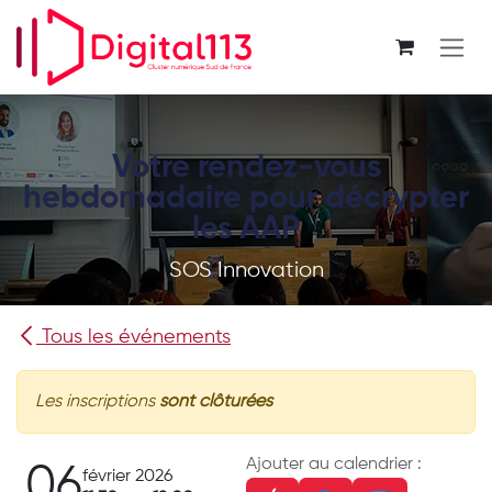
Se rendre au contenu
Votre rendez-vous
hebdomadaire pour décrypter
les AAP
SOS Innovation
Tous les événements
Les inscriptions
sont clôturées
Ajouter au calendrier :
06
février 2026