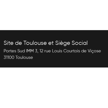
Site de Toulouse et Siège Social
Portes Sud IMM 3, 12 rue Louis Courtois de Viçose
31100 Toulouse
Site de Montpellier
Halle de l’Innovation, 10 place Françoise Héritier
ZAC Cambacérès 34000 Montpellier
Appelez-nous
+33 (0)5 34 31 41 95