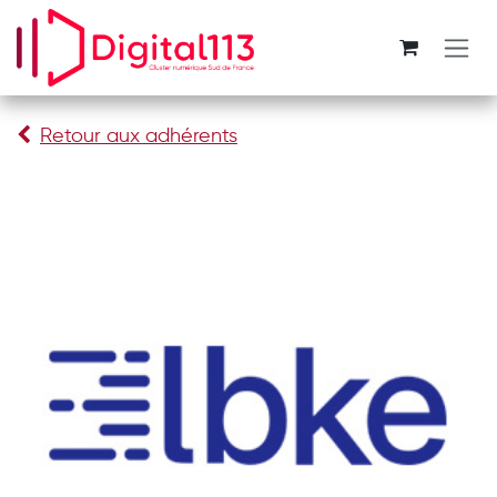
Se rendre au contenu
Retour aux adhérents