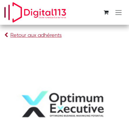
Se rendre au contenu
Retour aux adhérents