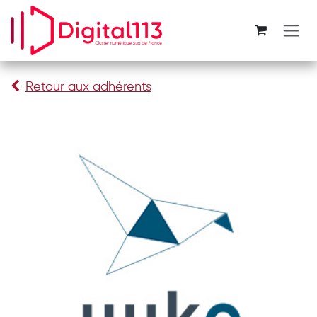
Se rendre au contenu
Retour aux adhérents