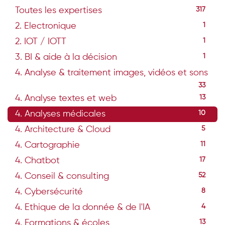
Toutes les expertises
317
2. Electronique
1
2. IOT / IOTT
1
3. BI & aide à la décision
1
4. Analyse & traitement images, vidéos et sons
33
4. Analyse textes et web
13
4. Analyses médicales
10
4. Architecture & Cloud
5
4. Cartographie
11
4. Chatbot
17
4. Conseil & consulting
52
4. Cybersécurité
8
4. Ethique de la donnée & de l'IA
4
4. Formations & écoles
13