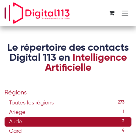
Se rendre au contenu
Le répertoire des contacts
Digital 113 en
Intelligence
Artificielle
Régions
Toutes les régions
273
Ariège
1
Aude
2
Gard
4