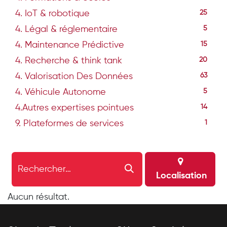
4. IoT & robotique
25
4. Légal & réglementaire
5
4. Maintenance Prédictive
15
4. Recherche & think tank
20
4. Valorisation Des Données
63
4. Véhicule Autonome
5
4.Autres expertises pointues
14
9. Plateformes de services
1
Localisation
Aucun résultat.