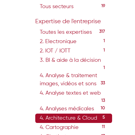
Tous secteurs
19
Expertise de l'entreprise
Toutes les expertises
317
2. Electronique
1
2. IOT / IOTT
1
3. BI & aide à la décision
1
4. Analyse & traitement
images, vidéos et sons
33
4. Analyse textes et web
13
4. Analyses médicales
10
4. Architecture & Cloud
5
4. Cartographie
11