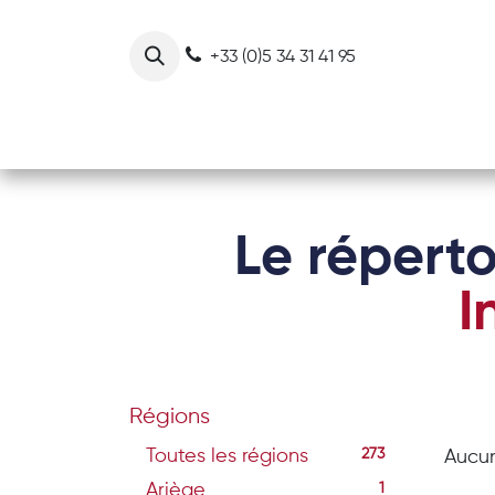
Se rendre au contenu
+33 (0)5 34 31 41 95
Notre collectif
Nos actions
Le réperto
I
Régions
Toutes les régions
273
Aucun
Ariège
1