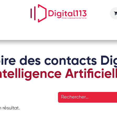
Nos animations
Nos services
Devenir adhérent
ire des contacts Dig
ntelligence Artificiel
 résultat.