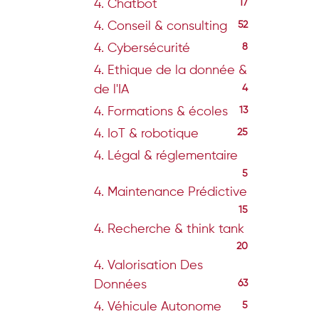
4. Chatbot
17
4. Conseil & consulting
52
4. Cybersécurité
8
4. Ethique de la donnée &
de l'IA
4
4. Formations & écoles
13
4. IoT & robotique
25
4. Légal & réglementaire
5
4. Maintenance Prédictive
15
4. Recherche & think tank
20
4. Valorisation Des
Données
63
4. Véhicule Autonome
5