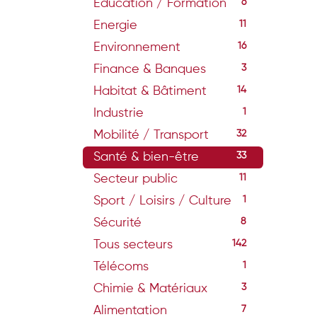
Education / Formation
6
Energie
11
Environnement
16
Finance & Banques
3
Habitat & Bâtiment
14
Industrie
1
Mobilité / Transport
32
Santé & bien-être
33
Secteur public
11
Sport / Loisirs / Culture
1
Sécurité
8
Tous secteurs
142
Télécoms
1
Chimie & Matériaux
3
Alimentation
7