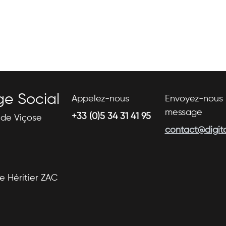
ge Social
Appelez-nous
Envoyez-nous 
message
+33 (0)5 34 31 41 95
s de Viçose
contact@digital
se Héritier ZAC