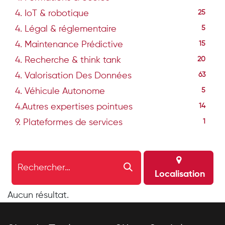
4. IoT & robotique
25
4. Légal & réglementaire
5
4. Maintenance Prédictive
15
4. Recherche & think tank
20
4. Valorisation Des Données
63
4. Véhicule Autonome
5
4.Autres expertises pointues
14
9. Plateformes de services
1
Localisation
Aucun résultat.