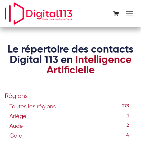
Se rendre au contenu
Le répertoire des contacts
Digital 113 en
Intelligence
Artificielle
Régions
Toutes les régions
273
Ariège
1
Aude
2
Gard
4