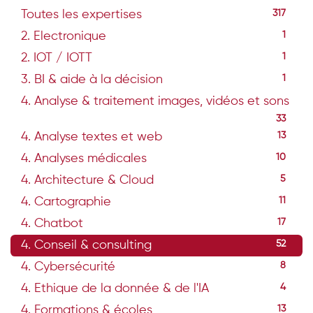
Toutes les expertises
317
2. Electronique
1
2. IOT / IOTT
1
3. BI & aide à la décision
1
4. Analyse & traitement images, vidéos et sons
33
4. Analyse textes et web
13
4. Analyses médicales
10
4. Architecture & Cloud
5
4. Cartographie
11
4. Chatbot
17
4. Conseil & consulting
52
4. Cybersécurité
8
4. Ethique de la donnée & de l'IA
4
4. Formations & écoles
13