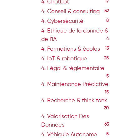
4. Chatbot
17
4. Conseil & consulting
52
4. Cybersécurité
8
4. Ethique de la donnée &
de l'IA
4
4. Formations & écoles
13
4. IoT & robotique
25
4. Légal & réglementaire
5
4. Maintenance Prédictive
15
4. Recherche & think tank
20
4. Valorisation Des
Données
63
4. Véhicule Autonome
5