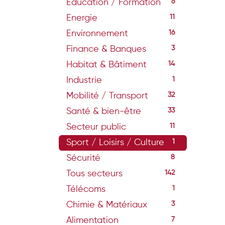
Education / Formation
6
Energie
11
Environnement
16
Finance & Banques
3
Habitat & Bâtiment
14
Industrie
1
Mobilité / Transport
32
Santé & bien-être
33
Secteur public
11
Sport / Loisirs / Culture
1
Sécurité
8
Tous secteurs
142
Télécoms
1
Chimie & Matériaux
3
Alimentation
7