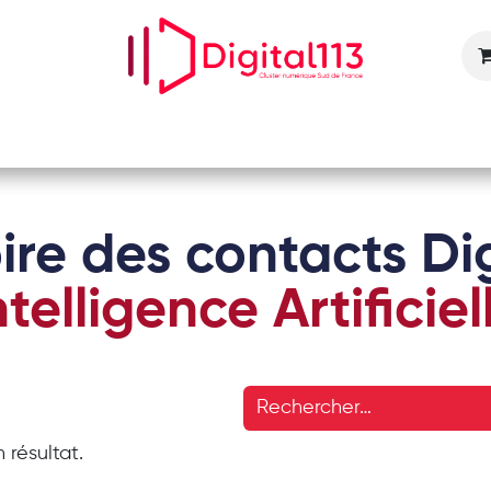
Nos animations
Nos services
Devenir adhérent
ire des contacts Dig
ntelligence Artificiel
 résultat.