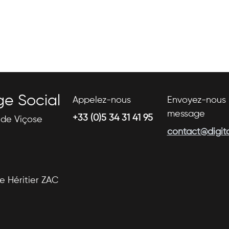
ge Social
Appelez-nous
Envoyez-nous 
message
+33 (0)5 34 31 41 95
s de Viçose
contact@digital
se Héritier ZAC