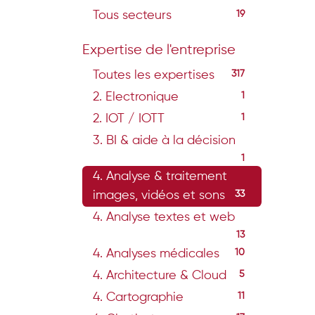
Tous secteurs
19
Expertise de l'entreprise
Toutes les expertises
317
2. Electronique
1
2. IOT / IOTT
1
3. BI & aide à la décision
1
4. Analyse & traitement
images, vidéos et sons
33
4. Analyse textes et web
13
4. Analyses médicales
10
4. Architecture & Cloud
5
4. Cartographie
11