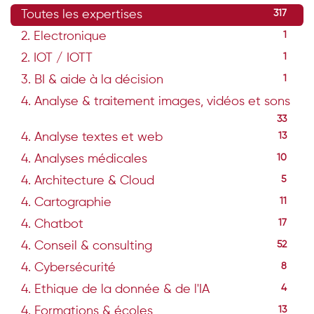
Toutes les expertises
317
2. Electronique
1
2. IOT / IOTT
1
3. BI & aide à la décision
1
4. Analyse & traitement images, vidéos et sons
33
4. Analyse textes et web
13
4. Analyses médicales
10
4. Architecture & Cloud
5
4. Cartographie
11
4. Chatbot
17
4. Conseil & consulting
52
4. Cybersécurité
8
4. Ethique de la donnée & de l'IA
4
4. Formations & écoles
13