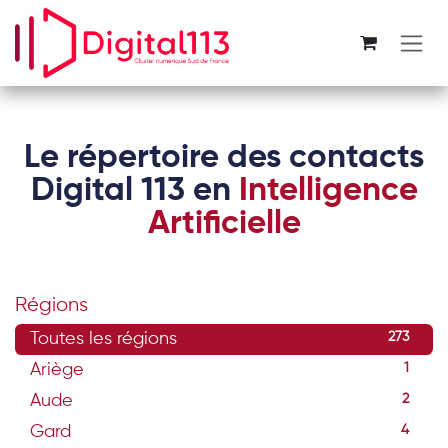
Se rendre au contenu
Le répertoire des contacts
Digital 113 en
Intelligence
Artificielle
Régions
Toutes les régions
273
Ariège
1
Aude
2
Gard
4