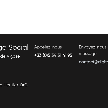
ge Social
Appelez-nous
Envoyez-nous 
message
+33 (0)5 34 31 41 95
s de Viçose
contact@digital
se Héritier ZAC