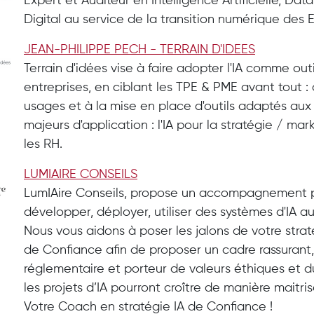
Expert et Auditeur en Intelligence Artificielle, Da
Digital au service de la transition numérique des E
JEAN-PHILIPPE PECH - TERRAIN D'IDEES
Terrain d'idées vise à faire adopter l'IA comme o
entreprises, en ciblant les TPE & PME avant tout : a
usages et à la mise en place d'outils adaptés aux
majeurs d'application : l'IA pour la stratégie / ma
les RH.
LUMIAIRE CONSEILS
LumIAire Conseils, propose un accompagnement p
développer, déployer, utiliser des systèmes d'IA 
Nous vous aidons à poser les jalons de votre str
de Confiance afin de proposer un cadre rassurant,
réglementaire et porteur de valeurs éthiques et du
les projets d’IA pourront croître de manière maitri
Votre Coach en stratégie IA de Confiance !