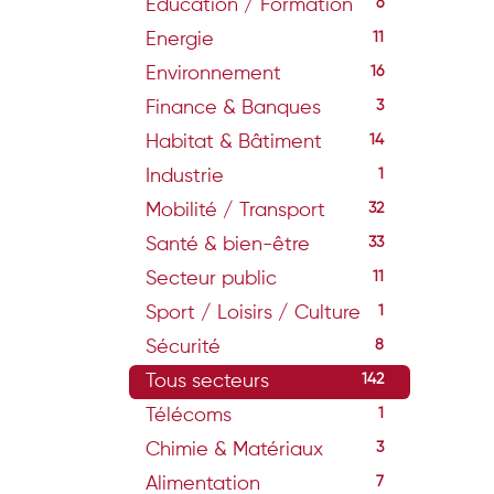
Education / Formation
6
Energie
11
Environnement
16
Finance & Banques
3
Habitat & Bâtiment
14
Industrie
1
Mobilité / Transport
32
Santé & bien-être
33
Secteur public
11
Sport / Loisirs / Culture
1
Sécurité
8
Tous secteurs
142
Télécoms
1
Chimie & Matériaux
3
Alimentation
7