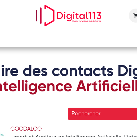
Nos animations
Nos services
Devenir adhérent
ire des contacts Dig
ntelligence Artificiel
GOODALGO