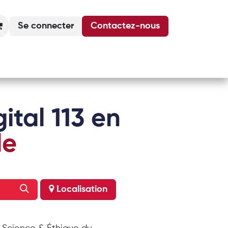
Se connecter
Contactez-nous
Actualités
Podcasts
Agenda
ital 113 en
le
Localisation