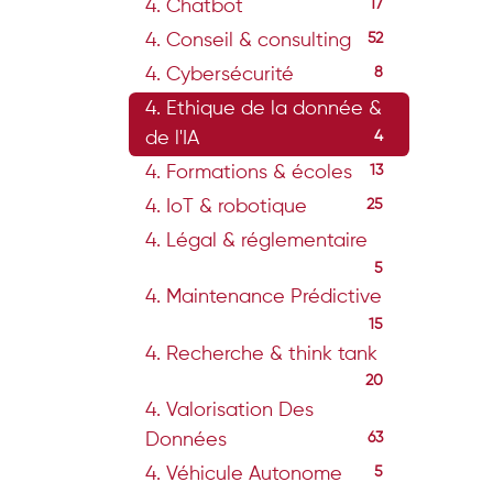
4. Chatbot
17
4. Conseil & consulting
52
4. Cybersécurité
8
4. Ethique de la donnée &
de l'IA
4
4. Formations & écoles
13
4. IoT & robotique
25
4. Légal & réglementaire
5
4. Maintenance Prédictive
15
4. Recherche & think tank
20
4. Valorisation Des
Données
63
4. Véhicule Autonome
5