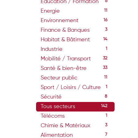
Education / Formation
6
Energie
11
Environnement
16
Finance & Banques
3
Habitat & Bâtiment
14
Industrie
1
Mobilité / Transport
32
Santé & bien-être
33
Secteur public
11
Sport / Loisirs / Culture
1
Sécurité
8
Tous secteurs
142
Télécoms
1
Chimie & Matériaux
3
Alimentation
7