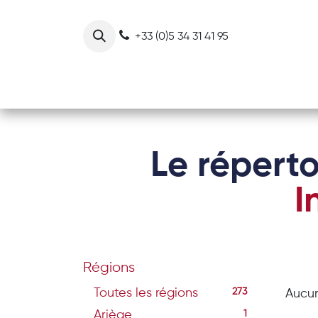
Se rendre au contenu
+33 (0)5 34 31 41 95
Notre collectif
Nos actions
Le réperto
I
Régions
Toutes les régions
273
Aucun
Ariège
1