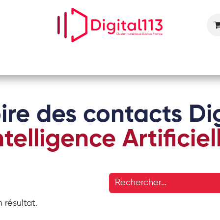
Nos animations
Nos services
Devenir adhérent
ire des contacts Dig
ntelligence Artificiel
 résultat.