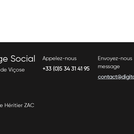
ge Social
Appelez-nous
Envoyez-nous 
message
+33 (0)5 34 31 41 95
s de Viçose
contact@digital
se Héritier ZAC