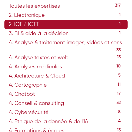
Toutes les expertises
317
2. Electronique
1
2. IOT / IOTT
1
3. BI & aide à la décision
1
4. Analyse & traitement images, vidéos et sons
33
4. Analyse textes et web
13
4. Analyses médicales
10
4. Architecture & Cloud
5
4. Cartographie
11
4. Chatbot
17
4. Conseil & consulting
52
4. Cybersécurité
8
4. Ethique de la donnée & de l'IA
4
4. Formations & écoles
13