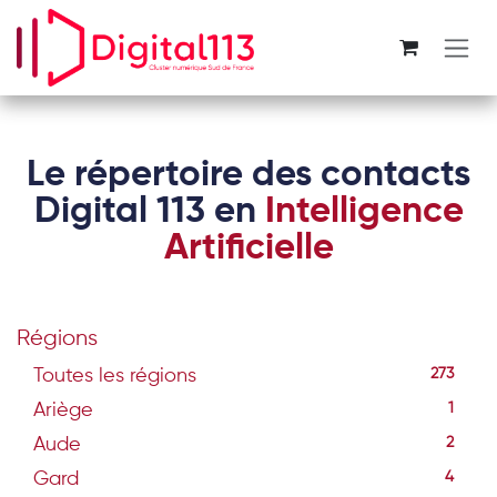
Se rendre au contenu
Le répertoire des contacts
Digital 113 en
Intelligence
Artificielle
Régions
Toutes les régions
273
Ariège
1
Aude
2
Gard
4