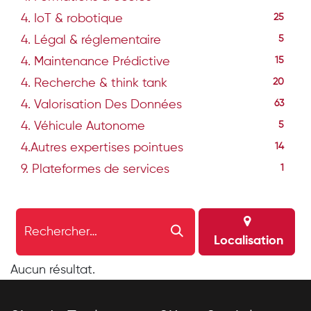
4. IoT & robotique
25
4. Légal & réglementaire
5
4. Maintenance Prédictive
15
4. Recherche & think tank
20
4. Valorisation Des Données
63
4. Véhicule Autonome
5
4.Autres expertises pointues
14
9. Plateformes de services
1
Localisation
Aucun résultat.