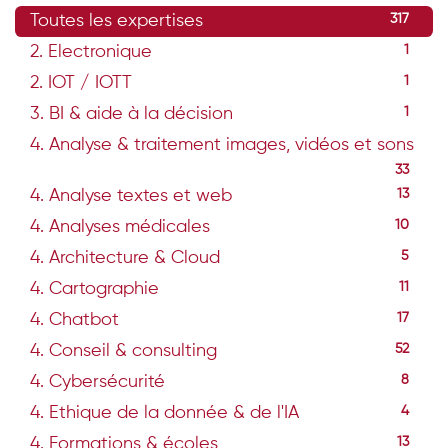
Toutes les expertises
317
2. Electronique
1
2. IOT / IOTT
1
3. BI & aide à la décision
1
4. Analyse & traitement images, vidéos et sons
33
4. Analyse textes et web
13
4. Analyses médicales
10
4. Architecture & Cloud
5
4. Cartographie
11
4. Chatbot
17
4. Conseil & consulting
52
4. Cybersécurité
8
4. Ethique de la donnée & de l'IA
4
4. Formations & écoles
13