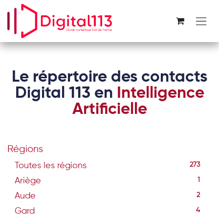
Se rendre au contenu
Le répertoire des contacts
Digital 113 en
Intelligence
Artificielle
Régions
Toutes les régions
273
Ariège
1
Aude
2
Gard
4