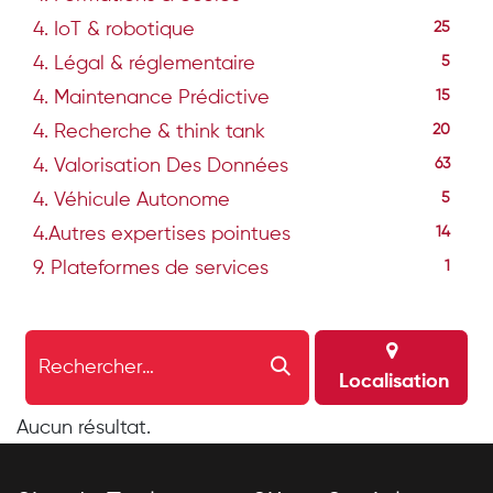
4. IoT & robotique
25
4. Légal & réglementaire
5
4. Maintenance Prédictive
15
4. Recherche & think tank
20
4. Valorisation Des Données
63
4. Véhicule Autonome
5
4.Autres expertises pointues
14
9. Plateformes de services
1
Localisation
Aucun résultat.