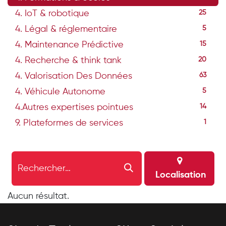
4. IoT & robotique
25
4. Légal & réglementaire
5
4. Maintenance Prédictive
15
4. Recherche & think tank
20
4. Valorisation Des Données
63
4. Véhicule Autonome
5
4.Autres expertises pointues
14
9. Plateformes de services
1
Localisation
Aucun résultat.