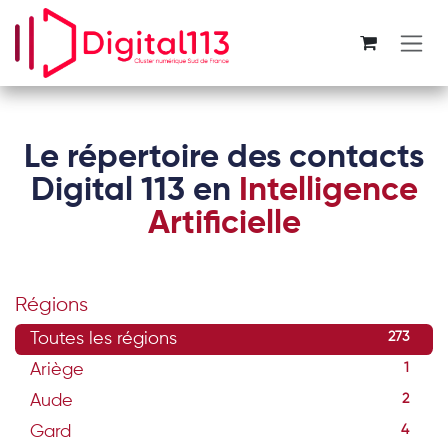
Se rendre au contenu
Le répertoire des contacts
Digital 113 en
Intelligence
Artificielle
Régions
Toutes les régions
273
Ariège
1
Aude
2
Gard
4