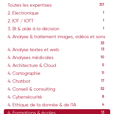
Toutes les expertises
317
2. Electronique
1
2. IOT / IOTT
1
3. BI & aide à la décision
1
4. Analyse & traitement images, vidéos et sons
33
4. Analyse textes et web
13
4. Analyses médicales
10
4. Architecture & Cloud
5
4. Cartographie
11
4. Chatbot
17
4. Conseil & consulting
52
4. Cybersécurité
8
4. Ethique de la donnée & de l'IA
4
4. Formations & écoles
13