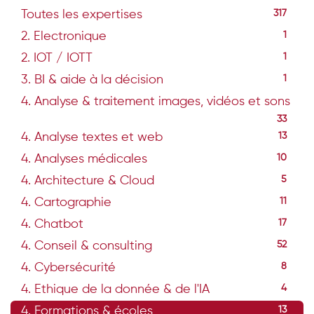
Toutes les expertises
317
2. Electronique
1
2. IOT / IOTT
1
3. BI & aide à la décision
1
4. Analyse & traitement images, vidéos et sons
33
4. Analyse textes et web
13
4. Analyses médicales
10
4. Architecture & Cloud
5
4. Cartographie
11
4. Chatbot
17
4. Conseil & consulting
52
4. Cybersécurité
8
4. Ethique de la donnée & de l'IA
4
4. Formations & écoles
13