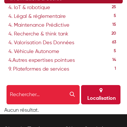
4. IoT & robotique
25
4. Légal & réglementaire
5
4. Maintenance Prédictive
15
4. Recherche & think tank
20
4. Valorisation Des Données
63
4. Véhicule Autonome
5
4.Autres expertises pointues
14
9. Plateformes de services
1
Localisation
Aucun résultat.