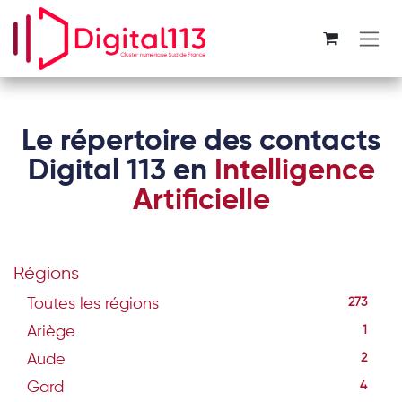
Se rendre au contenu
Le répertoire des contacts
Digital 113 en
Intelligence
Artificielle
Régions
Toutes les régions
273
Ariège
1
Aude
2
Gard
4