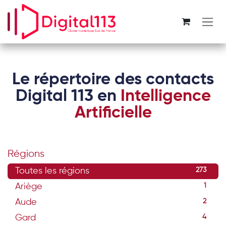
Se rendre au contenu
Le répertoire des contacts
Digital 113 en
Intelligence
Artificielle
Régions
Toutes les régions
273
Ariège
1
Aude
2
Gard
4