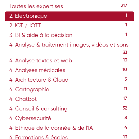
Toutes les expertises
317
2. Electronique
1
2. IOT / IOTT
1
3. BI & aide à la décision
1
4. Analyse & traitement images, vidéos et sons
33
4. Analyse textes et web
13
4. Analyses médicales
10
4. Architecture & Cloud
5
4. Cartographie
11
4. Chatbot
17
4. Conseil & consulting
52
4. Cybersécurité
8
4. Ethique de la donnée & de l'IA
4
4. Formations & écoles
13