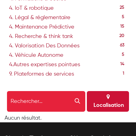
4. IoT & robotique
25
4. Légal & réglementaire
5
4. Maintenance Prédictive
15
4. Recherche & think tank
20
4. Valorisation Des Données
63
4. Véhicule Autonome
5
4.Autres expertises pointues
14
9. Plateformes de services
1
Localisation
Aucun résultat.