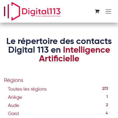
Se rendre au contenu
Le répertoire des contacts
Digital 113 en
Intelligence
Artificielle
Régions
Toutes les régions
273
Ariège
1
Aude
2
Gard
4