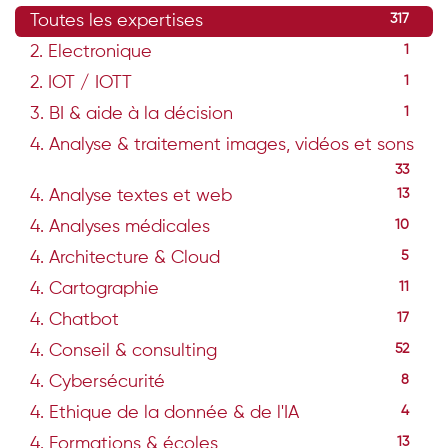
Toutes les expertises
317
2. Electronique
1
2. IOT / IOTT
1
3. BI & aide à la décision
1
4. Analyse & traitement images, vidéos et sons
33
4. Analyse textes et web
13
4. Analyses médicales
10
4. Architecture & Cloud
5
4. Cartographie
11
4. Chatbot
17
4. Conseil & consulting
52
4. Cybersécurité
8
4. Ethique de la donnée & de l'IA
4
4. Formations & écoles
13