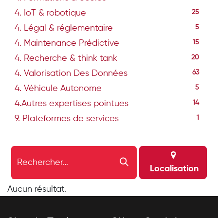
4. IoT & robotique
25
4. Légal & réglementaire
5
4. Maintenance Prédictive
15
4. Recherche & think tank
20
4. Valorisation Des Données
63
4. Véhicule Autonome
5
4.Autres expertises pointues
14
9. Plateformes de services
1
Localisation
Aucun résultat.