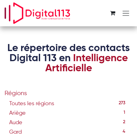
Se rendre au contenu
Le répertoire des contacts
Digital 113 en
Intelligence
Artificielle
Régions
Toutes les régions
273
Ariège
1
Aude
2
Gard
4