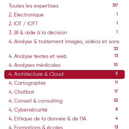
Toutes les expertises
317
2. Electronique
1
2. IOT / IOTT
1
3. BI & aide à la décision
1
4. Analyse & traitement images, vidéos et sons
33
4. Analyse textes et web
13
4. Analyses médicales
10
4. Architecture & Cloud
5
4. Cartographie
11
4. Chatbot
17
4. Conseil & consulting
52
4. Cybersécurité
8
4. Ethique de la donnée & de l'IA
4
4. Formations & écoles
13