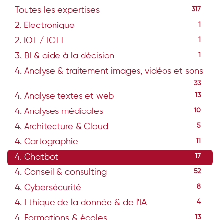
Toutes les expertises
317
2. Electronique
1
2. IOT / IOTT
1
3. BI & aide à la décision
1
4. Analyse & traitement images, vidéos et sons
33
4. Analyse textes et web
13
4. Analyses médicales
10
4. Architecture & Cloud
5
4. Cartographie
11
4. Chatbot
17
4. Conseil & consulting
52
4. Cybersécurité
8
4. Ethique de la donnée & de l'IA
4
4. Formations & écoles
13