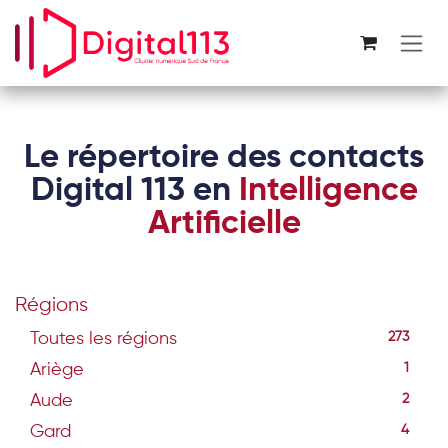
Se rendre au contenu
Le répertoire des contacts
Digital 113 en
Intelligence
Artificielle
Régions
Toutes les régions
273
Ariège
1
Aude
2
Gard
4