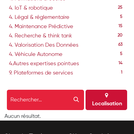
4. IoT & robotique
25
4. Légal & réglementaire
5
4. Maintenance Prédictive
15
4. Recherche & think tank
20
4. Valorisation Des Données
63
4. Véhicule Autonome
5
4.Autres expertises pointues
14
9. Plateformes de services
1
Localisation
Aucun résultat.