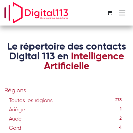
Se rendre au contenu
Le répertoire des contacts
Digital 113 en
Intelligence
Artificielle
Régions
Toutes les régions
273
Ariège
1
Aude
2
Gard
4