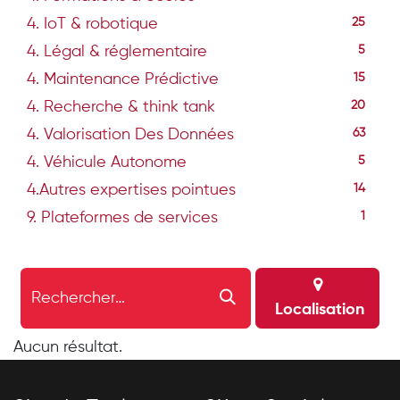
4. IoT & robotique
25
4. Légal & réglementaire
5
4. Maintenance Prédictive
15
4. Recherche & think tank
20
4. Valorisation Des Données
63
4. Véhicule Autonome
5
4.Autres expertises pointues
14
9. Plateformes de services
1
Localisation
Aucun résultat.