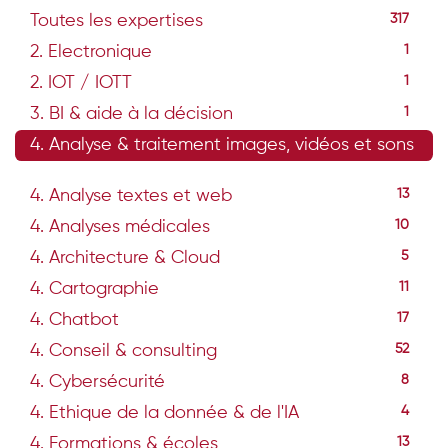
Toutes les expertises
317
2. Electronique
1
2. IOT / IOTT
1
3. BI & aide à la décision
1
4. Analyse & traitement images, vidéos et sons
33
4. Analyse textes et web
13
4. Analyses médicales
10
4. Architecture & Cloud
5
4. Cartographie
11
4. Chatbot
17
4. Conseil & consulting
52
4. Cybersécurité
8
4. Ethique de la donnée & de l'IA
4
4. Formations & écoles
13