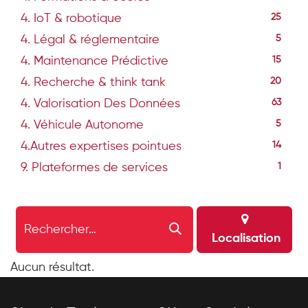
4. IoT & robotique
25
4. Légal & réglementaire
5
4. Maintenance Prédictive
15
4. Recherche & think tank
20
4. Valorisation Des Données
63
4. Véhicule Autonome
5
4.Autres expertises pointues
14
9. Plateformes de services
1
Localisation
Aucun résultat.