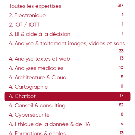
Toutes les expertises
317
2. Electronique
1
2. IOT / IOTT
1
3. BI & aide à la décision
1
4. Analyse & traitement images, vidéos et sons
33
4. Analyse textes et web
13
4. Analyses médicales
10
4. Architecture & Cloud
5
4. Cartographie
11
4. Chatbot
17
4. Conseil & consulting
52
4. Cybersécurité
8
4. Ethique de la donnée & de l'IA
4
4. Formations & écoles
13