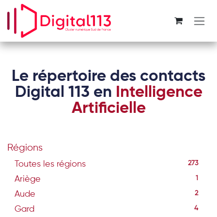
Se rendre au contenu
Le répertoire des contacts
Digital 113 en
Intelligence
Artificielle
Régions
Toutes les régions
273
Ariège
1
Aude
2
Gard
4