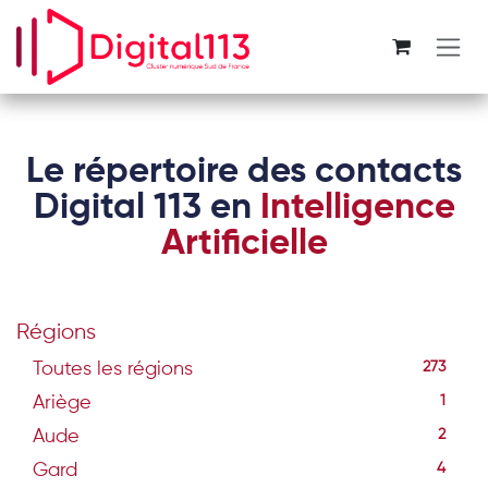
Se rendre au contenu
Le répertoire des contacts
Digital 113 en
Intelligence
Artificielle
Régions
Toutes les régions
273
Ariège
1
Aude
2
Gard
4