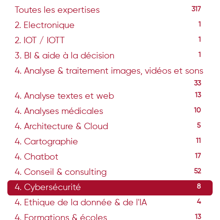
Toutes les expertises
317
2. Electronique
1
2. IOT / IOTT
1
3. BI & aide à la décision
1
4. Analyse & traitement images, vidéos et sons
33
4. Analyse textes et web
13
4. Analyses médicales
10
4. Architecture & Cloud
5
4. Cartographie
11
4. Chatbot
17
4. Conseil & consulting
52
4. Cybersécurité
8
4. Ethique de la donnée & de l'IA
4
4. Formations & écoles
13