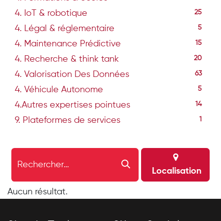
4. IoT & robotique
25
4. Légal & réglementaire
5
4. Maintenance Prédictive
15
4. Recherche & think tank
20
4. Valorisation Des Données
63
4. Véhicule Autonome
5
4.Autres expertises pointues
14
9. Plateformes de services
1
Localisation
Aucun résultat.