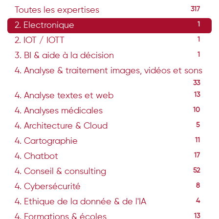
Toutes les expertises
317
2. Electronique
1
2. IOT / IOTT
1
3. BI & aide à la décision
1
4. Analyse & traitement images, vidéos et sons
33
4. Analyse textes et web
13
4. Analyses médicales
10
4. Architecture & Cloud
5
4. Cartographie
11
4. Chatbot
17
4. Conseil & consulting
52
4. Cybersécurité
8
4. Ethique de la donnée & de l'IA
4
4. Formations & écoles
13