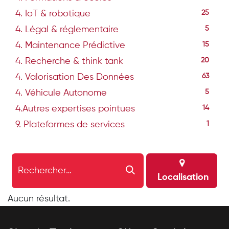
4. IoT & robotique
25
4. Légal & réglementaire
5
4. Maintenance Prédictive
15
4. Recherche & think tank
20
4. Valorisation Des Données
63
4. Véhicule Autonome
5
4.Autres expertises pointues
14
9. Plateformes de services
1
Localisation
Aucun résultat.