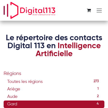
Se rendre au contenu
Le répertoire des contacts
Digital 113 en
Intelligence
Artificielle
Régions
Toutes les régions
273
Ariège
1
Aude
2
Gard
4