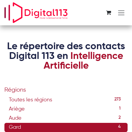
Se rendre au contenu
Le répertoire des contacts
Digital 113 en
Intelligence
Artificielle
Régions
Toutes les régions
273
Ariège
1
Aude
2
Gard
4