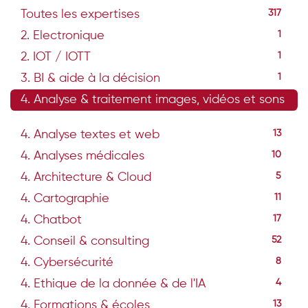
Toutes les expertises
317
2. Electronique
1
2. IOT / IOTT
1
3. BI & aide à la décision
1
4. Analyse & traitement images, vidéos et sons
33
4. Analyse textes et web
13
4. Analyses médicales
10
4. Architecture & Cloud
5
4. Cartographie
11
4. Chatbot
17
4. Conseil & consulting
52
4. Cybersécurité
8
4. Ethique de la donnée & de l'IA
4
4. Formations & écoles
13