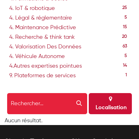
4. IoT & robotique
25
4. Légal & réglementaire
5
4. Maintenance Prédictive
15
4. Recherche & think tank
20
4. Valorisation Des Données
63
4. Véhicule Autonome
5
4.Autres expertises pointues
14
9. Plateformes de services
1
Localisation
Aucun résultat.