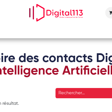
Nos animations
Nos services
Devenir adhérent
ire des contacts Dig
ntelligence Artificiel
 résultat.