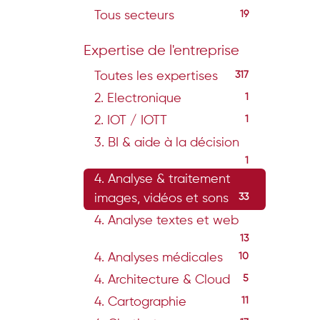
Tous secteurs
19
Expertise de l'entreprise
Toutes les expertises
317
2. Electronique
1
2. IOT / IOTT
1
3. BI & aide à la décision
1
4. Analyse & traitement
images, vidéos et sons
33
4. Analyse textes et web
13
4. Analyses médicales
10
4. Architecture & Cloud
5
4. Cartographie
11