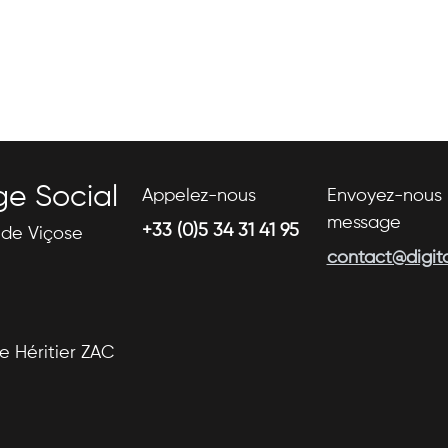
ge Social
Appelez-nous
Envoyez-nous 
message
+33 (0)5 34 31 41 95
s de Viçose
contact@digital
se Héritier ZAC