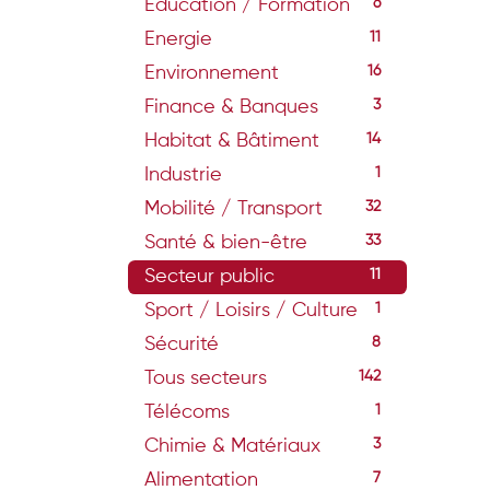
Education / Formation
6
Energie
11
Environnement
16
Finance & Banques
3
Habitat & Bâtiment
14
Industrie
1
Mobilité / Transport
32
Santé & bien-être
33
Secteur public
11
Sport / Loisirs / Culture
1
Sécurité
8
Tous secteurs
142
Télécoms
1
Chimie & Matériaux
3
Alimentation
7