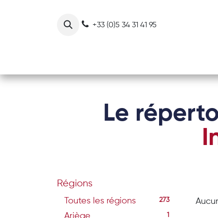
Se rendre au contenu
+33 (0)5 34 31 41 95
Notre collectif
Nos actions
Le réperto
I
Régions
Toutes les régions
273
Aucun
Ariège
1