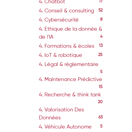
4. Chatbot
17
4. Conseil & consulting
52
4. Cybersécurité
8
4. Ethique de la donnée &
de l'IA
4
4. Formations & écoles
13
4. IoT & robotique
25
4. Légal & réglementaire
5
4. Maintenance Prédictive
15
4. Recherche & think tank
20
4. Valorisation Des
Données
63
4. Véhicule Autonome
5