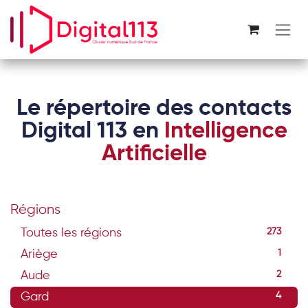
Se rendre au contenu
Le répertoire des contacts
Digital 113 en
Intelligence
Artificielle
Régions
Toutes les régions
273
Ariège
1
Aude
2
Gard
4