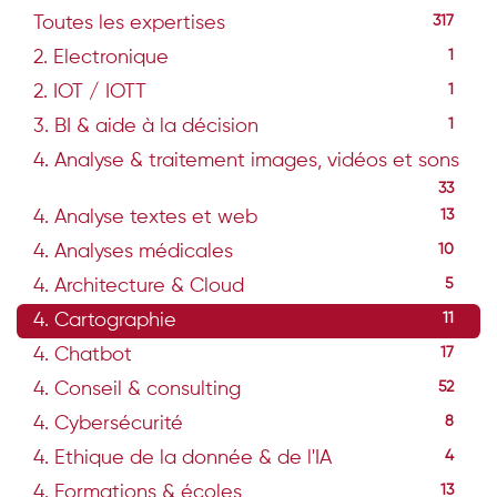
Toutes les expertises
317
2. Electronique
1
2. IOT / IOTT
1
3. BI & aide à la décision
1
4. Analyse & traitement images, vidéos et sons
33
4. Analyse textes et web
13
4. Analyses médicales
10
4. Architecture & Cloud
5
4. Cartographie
11
4. Chatbot
17
4. Conseil & consulting
52
4. Cybersécurité
8
4. Ethique de la donnée & de l'IA
4
4. Formations & écoles
13