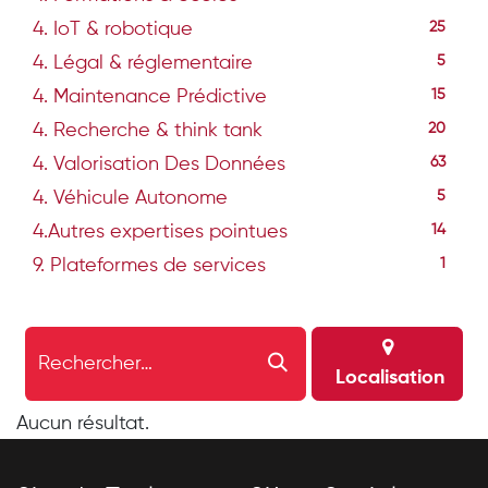
4. IoT & robotique
25
4. Légal & réglementaire
5
4. Maintenance Prédictive
15
4. Recherche & think tank
20
4. Valorisation Des Données
63
4. Véhicule Autonome
5
4.Autres expertises pointues
14
9. Plateformes de services
1
Localisation
Aucun résultat.