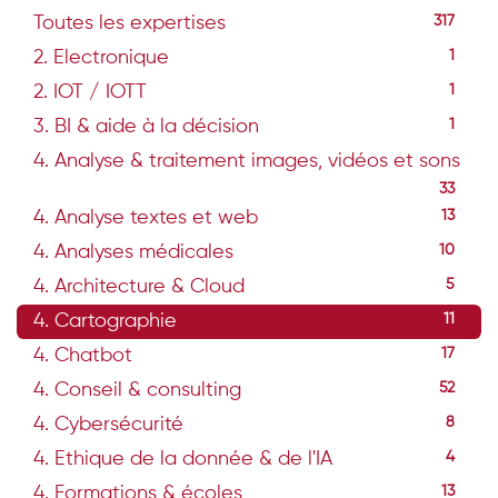
Toutes les expertises
317
2. Electronique
1
2. IOT / IOTT
1
3. BI & aide à la décision
1
4. Analyse & traitement images, vidéos et sons
33
4. Analyse textes et web
13
4. Analyses médicales
10
4. Architecture & Cloud
5
4. Cartographie
11
4. Chatbot
17
4. Conseil & consulting
52
4. Cybersécurité
8
4. Ethique de la donnée & de l'IA
4
4. Formations & écoles
13