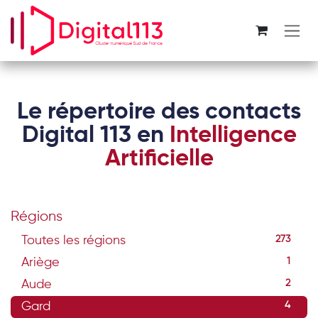
Se rendre au contenu
Le répertoire des contacts
Digital 113 en
Intelligence
Artificielle
Régions
Toutes les régions
273
Ariège
1
Aude
2
Gard
4