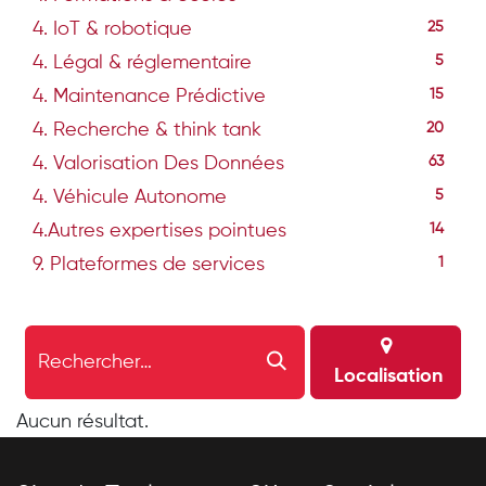
4. IoT & robotique
25
4. Légal & réglementaire
5
4. Maintenance Prédictive
15
4. Recherche & think tank
20
4. Valorisation Des Données
63
4. Véhicule Autonome
5
4.Autres expertises pointues
14
9. Plateformes de services
1
Localisation
Aucun résultat.