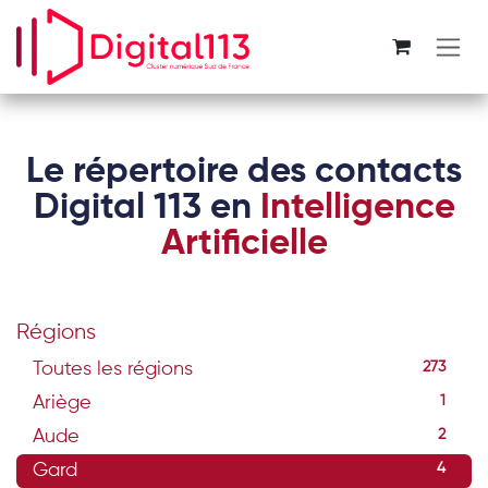
Se rendre au contenu
Le répertoire des contacts
Digital 113 en
Intelligence
Artificielle
Régions
Toutes les régions
273
Ariège
1
Aude
2
Gard
4