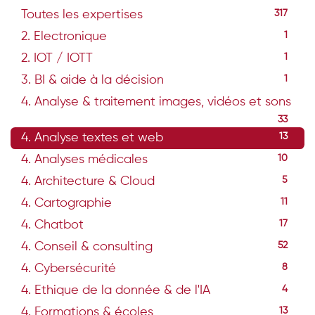
Toutes les expertises
317
2. Electronique
1
2. IOT / IOTT
1
3. BI & aide à la décision
1
4. Analyse & traitement images, vidéos et sons
33
4. Analyse textes et web
13
4. Analyses médicales
10
4. Architecture & Cloud
5
4. Cartographie
11
4. Chatbot
17
4. Conseil & consulting
52
4. Cybersécurité
8
4. Ethique de la donnée & de l'IA
4
4. Formations & écoles
13