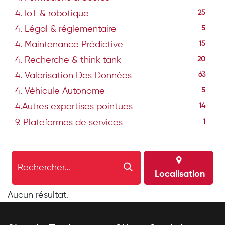
4. IoT & robotique
25
4. Légal & réglementaire
5
4. Maintenance Prédictive
15
4. Recherche & think tank
20
4. Valorisation Des Données
63
4. Véhicule Autonome
5
4.Autres expertises pointues
14
9. Plateformes de services
1
Localisation
Aucun résultat.