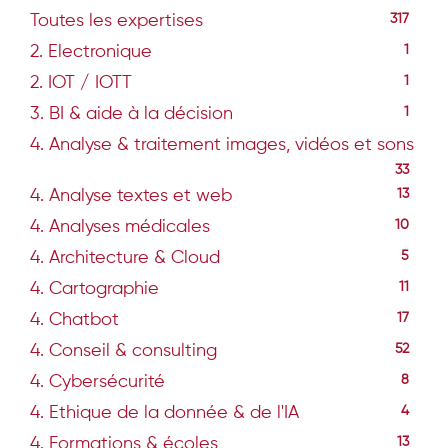
Toutes les expertises
317
2. Electronique
1
2. IOT / IOTT
1
3. BI & aide à la décision
1
4. Analyse & traitement images, vidéos et sons
33
4. Analyse textes et web
13
4. Analyses médicales
10
4. Architecture & Cloud
5
4. Cartographie
11
4. Chatbot
17
4. Conseil & consulting
52
4. Cybersécurité
8
4. Ethique de la donnée & de l'IA
4
4. Formations & écoles
13