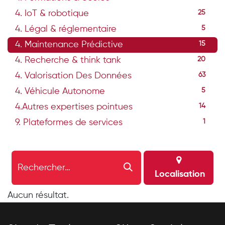
4. IoT & robotique
25
4. Légal & réglementaire
5
4. Maintenance Prédictive
15
4. Recherche & think tank
20
4. Valorisation Des Données
63
4. Véhicule Autonome
5
4.Autres expertises pointues
14
9. Plateformes de services
1
Localisation
Aucun résultat.