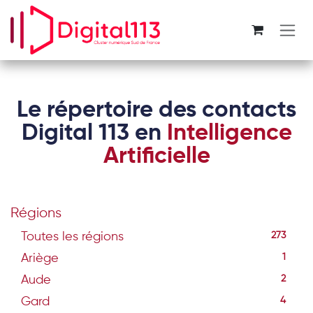
Se rendre au contenu
Le répertoire des contacts
Digital 113 en
Intelligence
Artificielle
Régions
Toutes les régions
273
Ariège
1
Aude
2
Gard
4