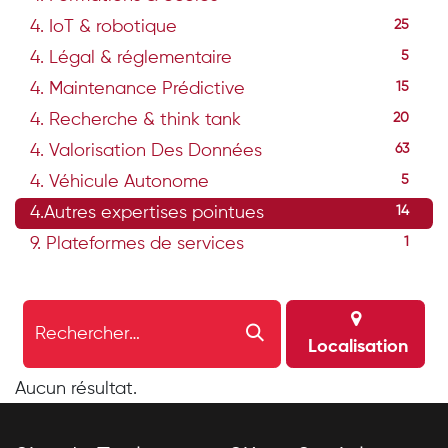
4. IoT & robotique
25
4. Légal & réglementaire
5
4. Maintenance Prédictive
15
4. Recherche & think tank
20
4. Valorisation Des Données
63
4. Véhicule Autonome
5
4.Autres expertises pointues
14
9. Plateformes de services
1
Localisation
Aucun résultat.