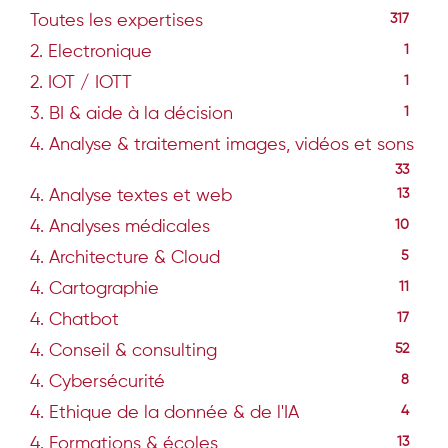
Toutes les expertises
317
2. Electronique
1
2. IOT / IOTT
1
3. BI & aide à la décision
1
4. Analyse & traitement images, vidéos et sons
33
4. Analyse textes et web
13
4. Analyses médicales
10
4. Architecture & Cloud
5
4. Cartographie
11
4. Chatbot
17
4. Conseil & consulting
52
4. Cybersécurité
8
4. Ethique de la donnée & de l'IA
4
4. Formations & écoles
13