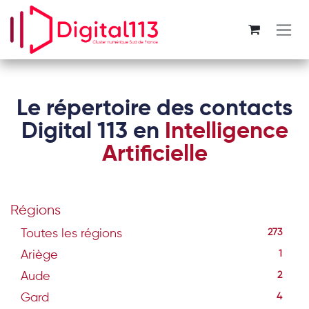
Se rendre au contenu
Le répertoire des contacts
Digital 113 en
Intelligence
Artificielle
Régions
Toutes les régions
273
Ariège
1
Aude
2
Gard
4