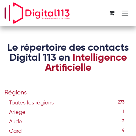
Se rendre au contenu
Le répertoire des contacts
Digital 113 en
Intelligence
Artificielle
Régions
Toutes les régions
273
Ariège
1
Aude
2
Gard
4