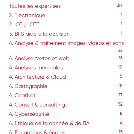
Toutes les expertises
317
2. Electronique
1
2. IOT / IOTT
1
3. BI & aide à la décision
1
4. Analyse & traitement images, vidéos et sons
33
4. Analyse textes et web
13
4. Analyses médicales
10
4. Architecture & Cloud
5
4. Cartographie
11
4. Chatbot
17
4. Conseil & consulting
52
4. Cybersécurité
8
4. Ethique de la donnée & de l'IA
4
4. Formations & écoles
13