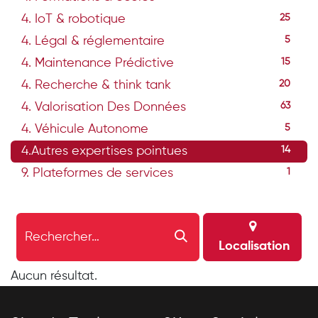
4. IoT & robotique
25
4. Légal & réglementaire
5
4. Maintenance Prédictive
15
4. Recherche & think tank
20
4. Valorisation Des Données
63
4. Véhicule Autonome
5
4.Autres expertises pointues
14
9. Plateformes de services
1
Localisation
Aucun résultat.