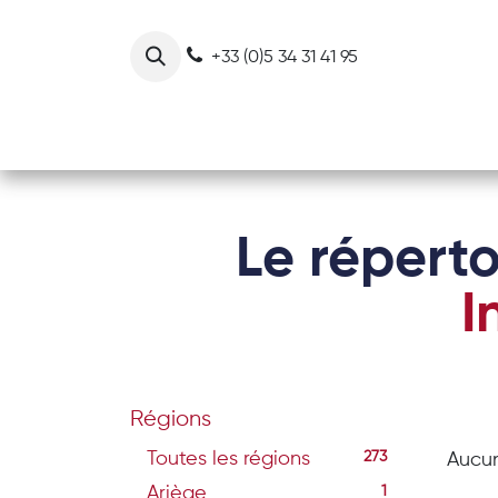
Se rendre au contenu
+33 (0)5 34 31 41 95
Notre collectif
Nos actions
Le réperto
I
Régions
Toutes les régions
273
Aucun
Ariège
1