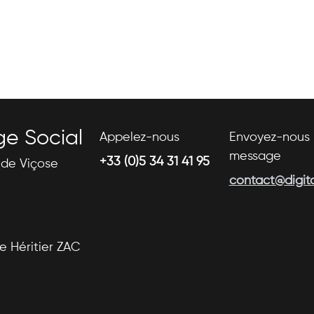
ge Social
Appelez-nous
Envoyez-nous 
message
+33 (0)5 34 31 41 95
s de Viçose
contact@digital
se Héritier ZAC