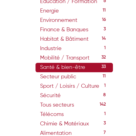
Education / Formation
6
Energie
11
Environnement
16
Finance & Banques
3
Habitat & Bâtiment
14
Industrie
1
Mobilité / Transport
32
Santé & bien-être
33
Secteur public
11
Sport / Loisirs / Culture
1
Sécurité
8
Tous secteurs
142
Télécoms
1
Chimie & Matériaux
3
Alimentation
7