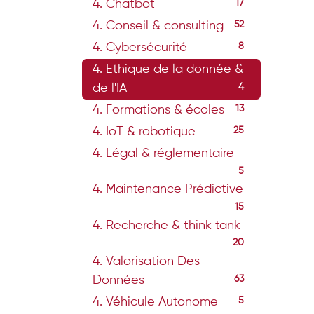
4. Chatbot
17
4. Conseil & consulting
52
4. Cybersécurité
8
4. Ethique de la donnée &
de l'IA
4
4. Formations & écoles
13
4. IoT & robotique
25
4. Légal & réglementaire
5
4. Maintenance Prédictive
15
4. Recherche & think tank
20
4. Valorisation Des
Données
63
4. Véhicule Autonome
5