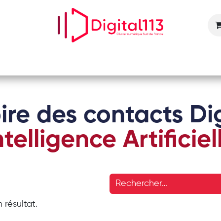
Nos animations
Nos services
Devenir adhérent
ire des contacts Dig
ntelligence Artificiel
 résultat.