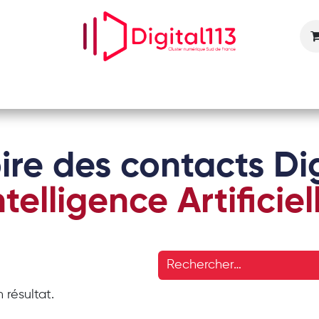
Nos animations
Nos services
Devenir adhérent
ire des contacts Dig
ntelligence Artificiel
 résultat.