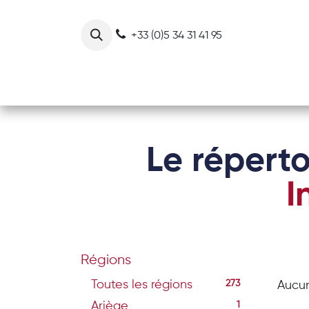
Se rendre au contenu
+33 (0)5 34 31 41 95
Notre collectif
Nos actions
Le réperto
I
Régions
Toutes les régions
273
Aucun
Ariège
1