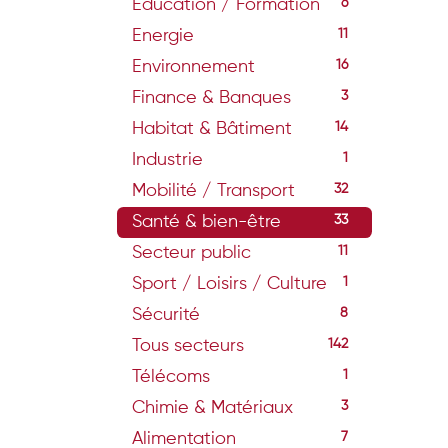
Education / Formation
6
Energie
11
Environnement
16
Finance & Banques
3
Habitat & Bâtiment
14
Industrie
1
Mobilité / Transport
32
Santé & bien-être
33
Secteur public
11
Sport / Loisirs / Culture
1
Sécurité
8
Tous secteurs
142
Télécoms
1
Chimie & Matériaux
3
Alimentation
7