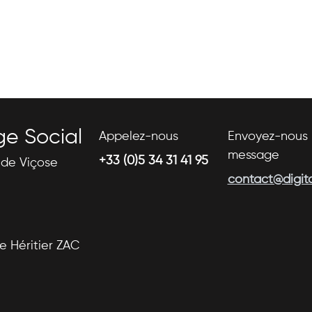
ge Social
Appelez-nous
Envoyez-nous 
message
+33 (0)5 34 31 41 95
s de Viçose
contact@digital
se Héritier ZAC