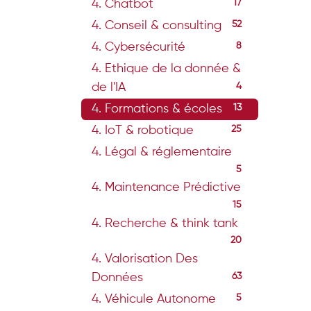
4. Chatbot
17
4. Conseil & consulting
52
4. Cybersécurité
8
4. Ethique de la donnée &
de l'IA
4
4. Formations & écoles
13
4. IoT & robotique
25
4. Légal & réglementaire
5
4. Maintenance Prédictive
15
4. Recherche & think tank
20
4. Valorisation Des
Données
63
4. Véhicule Autonome
5