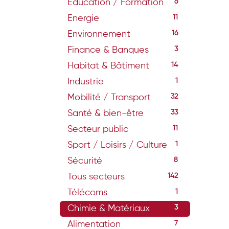
Education / Formation
6
Energie
11
Environnement
16
Finance & Banques
3
Habitat & Bâtiment
14
Industrie
1
Mobilité / Transport
32
Santé & bien-être
33
Secteur public
11
Sport / Loisirs / Culture
1
Sécurité
8
Tous secteurs
142
Télécoms
1
Chimie & Matériaux
3
Alimentation
7