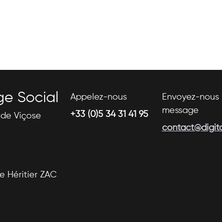
ge Social
Appelez-nous
Envoyez-nous 
message
+33 (0)5 34 31 41 95
s de Viçose
contact@digital
se Héritier ZAC