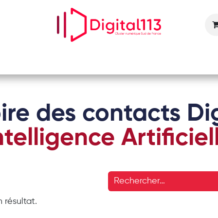
Nos animations
Nos services
Devenir adhérent
ire des contacts Dig
ntelligence Artificiel
 résultat.