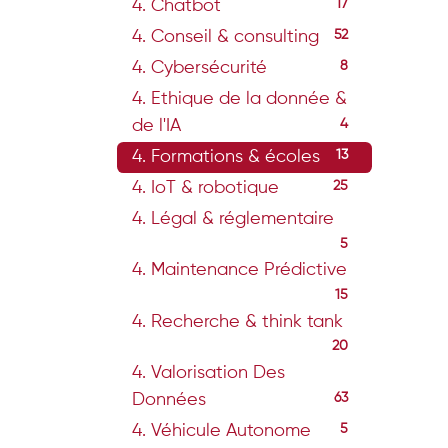
4. Chatbot
17
4. Conseil & consulting
52
4. Cybersécurité
8
4. Ethique de la donnée &
de l'IA
4
4. Formations & écoles
13
4. IoT & robotique
25
4. Légal & réglementaire
5
4. Maintenance Prédictive
15
4. Recherche & think tank
20
4. Valorisation Des
Données
63
4. Véhicule Autonome
5