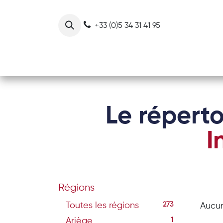
Se rendre au contenu
+33 (0)5 34 31 41 95
Notre collectif
Nos actions
Le réperto
I
Régions
Toutes les régions
273
Aucun
Ariège
1