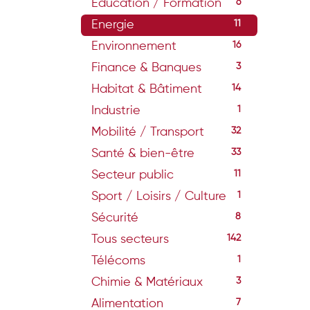
Education / Formation
6
Energie
11
Environnement
16
Finance & Banques
3
Habitat & Bâtiment
14
Industrie
1
Mobilité / Transport
32
Santé & bien-être
33
Secteur public
11
Sport / Loisirs / Culture
1
Sécurité
8
Tous secteurs
142
Télécoms
1
Chimie & Matériaux
3
Alimentation
7