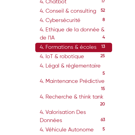
4. Chatbot
17
4. Conseil & consulting
52
4. Cybersécurité
8
4. Ethique de la donnée &
de l'IA
4
4. Formations & écoles
13
4. IoT & robotique
25
4. Légal & réglementaire
5
4. Maintenance Prédictive
15
4. Recherche & think tank
20
4. Valorisation Des
Données
63
4. Véhicule Autonome
5