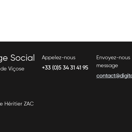
ge Social
Appelez-nous
Envoyez-nous 
message
+33 (0)5 34 31 41 95
s de Viçose
contact@digital
se Héritier ZAC