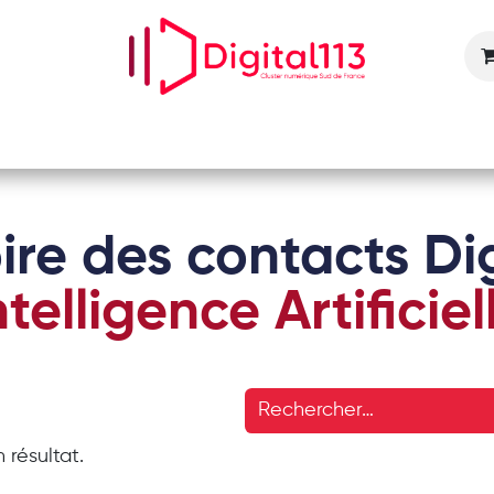
Nos animations
Nos services
Devenir adhérent
ire des contacts Dig
ntelligence Artificiel
 résultat.