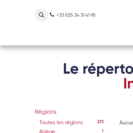
Se rendre au contenu
+33 (0)5 34 31 41 95
Notre collectif
Nos actions
Le réperto
I
Régions
Toutes les régions
273
Aucun
Ariège
1