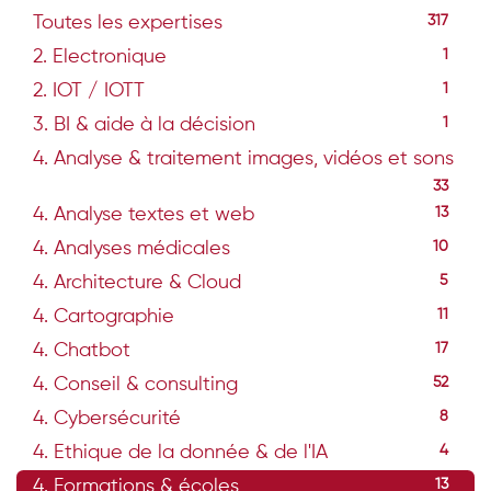
Toutes les expertises
317
2. Electronique
1
2. IOT / IOTT
1
3. BI & aide à la décision
1
4. Analyse & traitement images, vidéos et sons
33
4. Analyse textes et web
13
4. Analyses médicales
10
4. Architecture & Cloud
5
4. Cartographie
11
4. Chatbot
17
4. Conseil & consulting
52
4. Cybersécurité
8
4. Ethique de la donnée & de l'IA
4
4. Formations & écoles
13