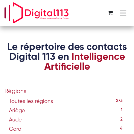
Se rendre au contenu
Le répertoire des contacts
Digital 113 en
Intelligence
Artificielle
Régions
Toutes les régions
273
Ariège
1
Aude
2
Gard
4