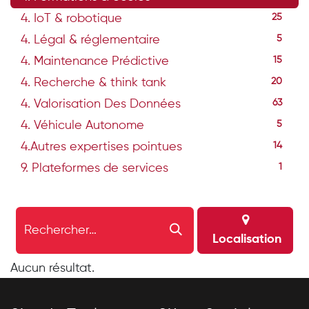
4. IoT & robotique
25
4. Légal & réglementaire
5
4. Maintenance Prédictive
15
4. Recherche & think tank
20
4. Valorisation Des Données
63
4. Véhicule Autonome
5
4.Autres expertises pointues
14
9. Plateformes de services
1
Localisation
Aucun résultat.