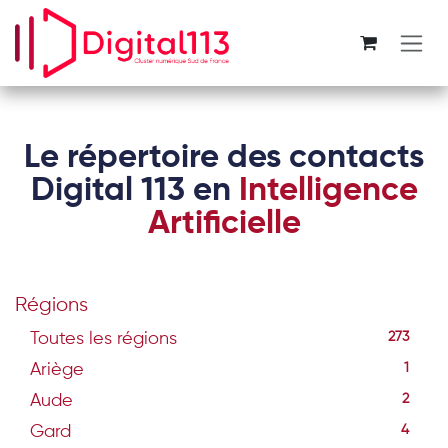
Se rendre au contenu
Le répertoire des contacts
Digital 113 en
Intelligence
Artificielle
Régions
Toutes les régions
273
Ariège
1
Aude
2
Gard
4