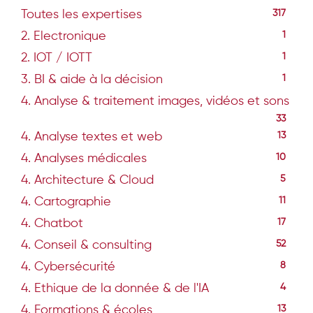
Toutes les expertises
317
2. Electronique
1
2. IOT / IOTT
1
3. BI & aide à la décision
1
4. Analyse & traitement images, vidéos et sons
33
4. Analyse textes et web
13
4. Analyses médicales
10
4. Architecture & Cloud
5
4. Cartographie
11
4. Chatbot
17
4. Conseil & consulting
52
4. Cybersécurité
8
4. Ethique de la donnée & de l'IA
4
4. Formations & écoles
13