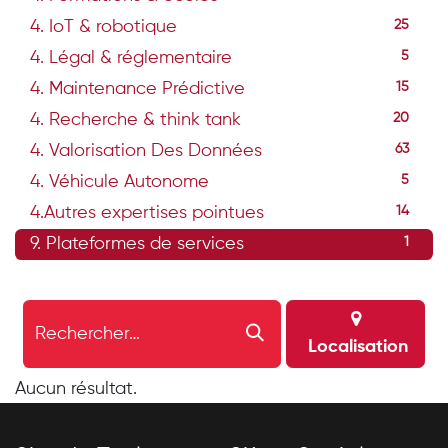
4. IoT & robotique
25
4. Légal & réglementaire
5
4. Maintenance Prédictive
15
4. Recherche & think tank
20
4. Valorisation Des Données
63
4. Véhicule Autonome
5
4.Autres expertises pointues
14
9. Plateformes de services
1
Localisation
Aucun résultat.