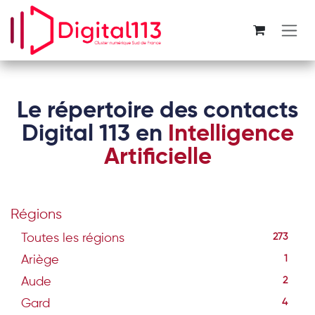
Se rendre au contenu
Le répertoire des contacts
Digital 113 en
Intelligence
Artificielle
Régions
Toutes les régions
273
Ariège
1
Aude
2
Gard
4