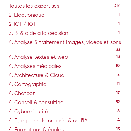
Toutes les expertises
317
2. Electronique
1
2. IOT / IOTT
1
3. BI & aide à la décision
1
4. Analyse & traitement images, vidéos et sons
33
4. Analyse textes et web
13
4. Analyses médicales
10
4. Architecture & Cloud
5
4. Cartographie
11
4. Chatbot
17
4. Conseil & consulting
52
4. Cybersécurité
8
4. Ethique de la donnée & de l'IA
4
4. Formations & écoles
13