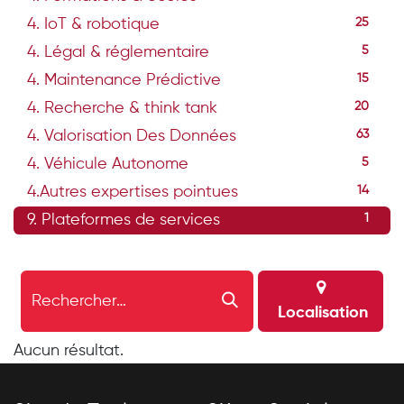
4. IoT & robotique
25
4. Légal & réglementaire
5
4. Maintenance Prédictive
15
4. Recherche & think tank
20
4. Valorisation Des Données
63
4. Véhicule Autonome
5
4.Autres expertises pointues
14
9. Plateformes de services
1
Localisation
Aucun résultat.