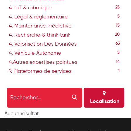
4. IoT & robotique
25
4. Légal & réglementaire
5
4. Maintenance Prédictive
15
4. Recherche & think tank
20
4. Valorisation Des Données
63
4. Véhicule Autonome
5
4.Autres expertises pointues
14
9. Plateformes de services
1
Localisation
Aucun résultat.