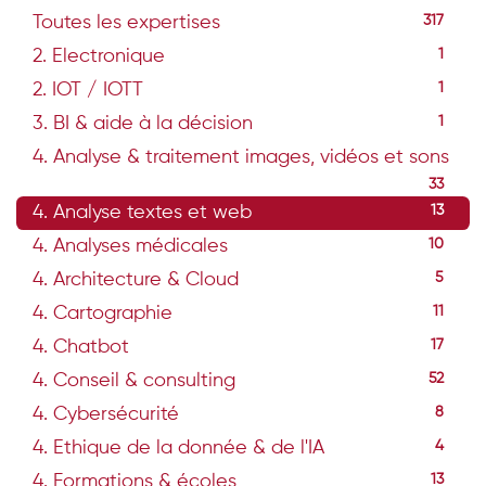
Toutes les expertises
317
2. Electronique
1
2. IOT / IOTT
1
3. BI & aide à la décision
1
4. Analyse & traitement images, vidéos et sons
33
4. Analyse textes et web
13
4. Analyses médicales
10
4. Architecture & Cloud
5
4. Cartographie
11
4. Chatbot
17
4. Conseil & consulting
52
4. Cybersécurité
8
4. Ethique de la donnée & de l'IA
4
4. Formations & écoles
13