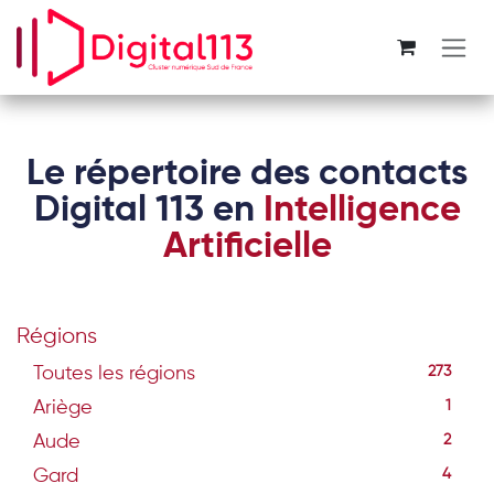
Se rendre au contenu
Le répertoire des contacts
Digital 113 en
Intelligence
Artificielle
Régions
Toutes les régions
273
Ariège
1
Aude
2
Gard
4